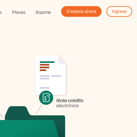
Empiece ahora
Ingrese
s
Planes
Soporte