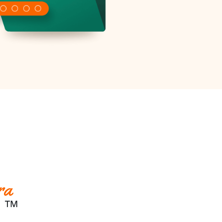
ra
s ™